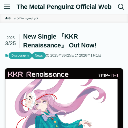
The Metal Penguinz Official Web
ホーム
Discography
New Single 『KKR
2025
3/25
Renaissance』 Out Now!
2025年3月25日
2026年1月1日
Discography
News