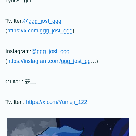
Lyrics : ginji
Twitter:
@ggg_jost_ggg
(
https://x.com/ggg_jost_ggg
)
Instagram:
@ggg_jost_ggg
(
https://instagram.com/ggg_jost_gg
…)
Guitar : 夢二
Twitter :
https://x.com/Yumeji_122