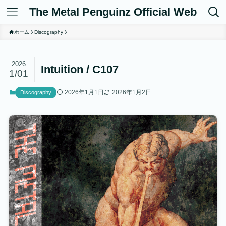
The Metal Penguinz Official Web
ホーム
Discography
2026
Intuition / C107
1/01
2026年1月1日
2026年1月2日
Discography